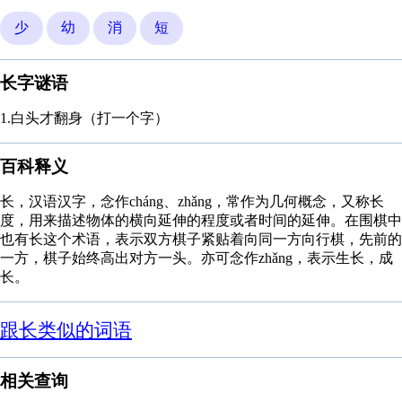
少
幼
消
短
长字谜语
1.白头才翻身（打一个字）
百科释义
长，汉语汉字，念作cháng、zhǎng，常作为几何概念，又称长
度，用来描述物体的横向延伸的程度或者时间的延伸。在围棋中
也有长这个术语，表示双方棋子紧贴着向同一方向行棋，先前的
一方，棋子始终高出对方一头。亦可念作zhǎng，表示生长，成
长。
跟长类似的词语
相关查询