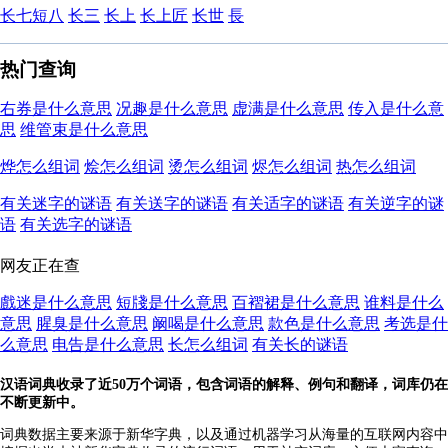
长七短八
长三
长上
长上匠
长世
長
热门查询
右券是什么意思
况趣是什么意思
虚满是什么意思
传入是什么意
思
维管束是什么意思
烨怎么组词
烩怎么组词
烫怎么组词
烬怎么组词
热怎么组词
有关迷字的谜语
有关送字的谜语
有关适字的谜语
有关逆字的谜
语
有关选字的谜语
网友正在查
戲迷是什么意思
短牋是什么意思
百褶裙是什么意思
谁料是什么
意思
腥臭是什么意思
阚喝是什么意思
款色是什么意思
考选是什
么意思
电告是什么意思
长怎么组词
有关长的谜语
汉语词典收录了近50万个词语，包含词语的解释、例句和翻译，词库仍在
不断更新中。
词典数据主要来源于新华字典，以及通过机器学习从海量的互联网内容中