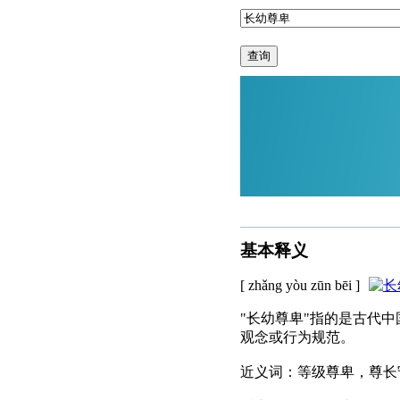
查询
基本释义
[ zhǎng yòu zūn bēi ]
"长幼尊卑"指的是古代
观念或行为规范。
近义词：等级尊卑，尊长