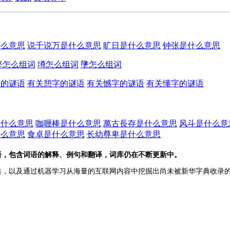
什么意思
说千说万是什么意思
旷日是什么意思
钟张是什么意思
墪怎么组词
墫怎么组词
墬怎么组词
字的谜语
有关憩字的谜语
有关憾字的谜语
有关懂字的谜语
是什么意思
咖喱棒是什么意思
萬古長存是什么意思
风斗是什么意
什么意思
食卓是什么意思
长幼尊卑是什么意思
语，包含词语的解释、例句和翻译，词库仍在不断更新中。
典，以及通过机器学习从海量的互联网内容中挖掘出尚未被新华字典收录