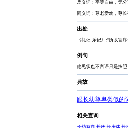
反义词：平等自由，无分
同义词：尊老爱幼，尊长
出处
《礼记·乐记》:“所以官
例句
他见状也不言语只是按照
典故
跟长幼尊卑类似的
相关查询
长幼有序
长庆
长庆体
长