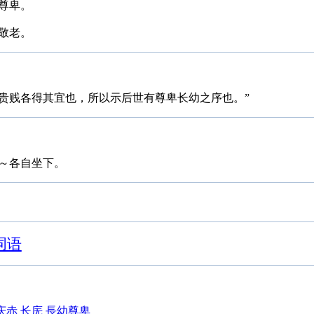
尊卑。
敬老。
序贵贱各得其宜也，所以示后世有尊卑长幼之序也。”
～各自坐下。
词语
庆赤
长庑
長幼尊卑