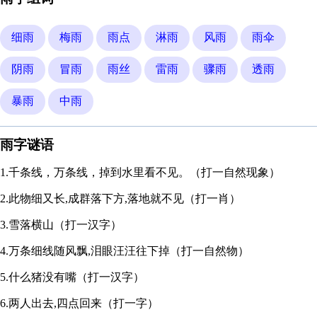
细雨
梅雨
雨点
淋雨
风雨
雨伞
阴雨
冒雨
雨丝
雷雨
骤雨
透雨
暴雨
中雨
雨字谜语
1.千条线，万条线，掉到水里看不见。（打一自然现象）
2.此物细又长,成群落下方,落地就不见（打一肖）
3.雪落横山（打一汉字）
4.万条细线随风飘,泪眼汪汪往下掉（打一自然物）
5.什么猪没有嘴（打一汉字）
6.两人出去,四点回来（打一字）