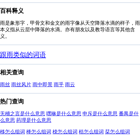
百科释义
雨是象形字，甲骨文和金文的雨字像从天空降落水滴的样子，雨
本义指从云层中降落的水滴。亦有朋友以及教导语言等其他含
义。
跟雨类似的词语
相关查询
雨丝
雨丝风片
雨中即景
雨乎
雨云
热门查询
无稽之言是什么意思
嘿咻是什么意思
申斥是什么意思
番禺是什
么意思
药理是什么意思
栘怎么组词
栙怎么组词
栜怎么组词
栝怎么组词
栞怎么组词