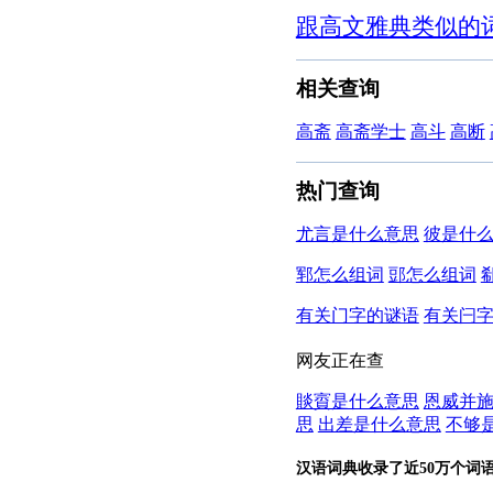
跟高文雅典类似的
相关查询
高斋
高斋学士
高斗
高断
热门查询
尤言是什么意思
彼是什
郓怎么组词
郖怎么组词
有关门字的谜语
有关闩
网友正在查
賧賨是什么意思
恩威并
思
出差是什么意思
不够
汉语词典收录了近50万个词