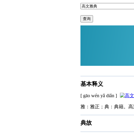
查询
基本释义
[ gāo wén yǎ diǎn ]
雅：雅正；典：典籍。高
典故