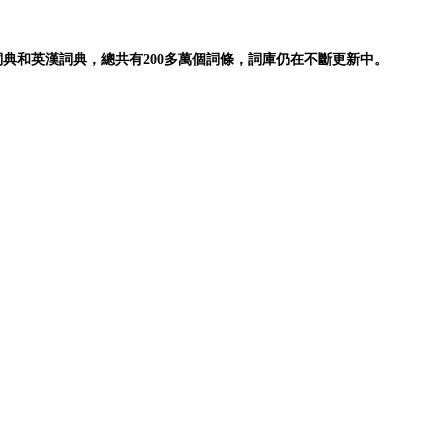
典和英漢詞典，總共有200多萬個詞條，詞庫仍在不斷更新中。