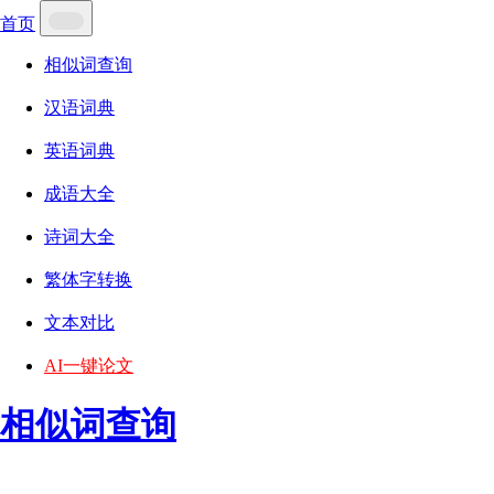
首页
相似词查询
汉语词典
英语词典
成语大全
诗词大全
繁体字转换
文本对比
AI一键论文
相似词查询