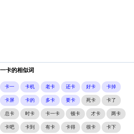
一卡的相似词
卡一
卡机
老卡
还卡
好卡
卡掉
卡屏
卡的
多卡
要卡
死卡
卡了
总卡
时卡
卡一卡
顿卡
才卡
两卡
卡吧
卡到
有卡
卡得
很卡
卡下