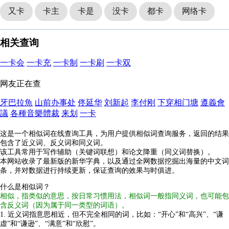
又卡
卡主
卡是
没卡
都卡
网络卡
相关查询
一卡会
一卡充
一卡制
一卡刷
一卡双
网友正在查
牙巴拉魚
山前办事处
佟延华
刘新起
李付刚
下穿相门塘
遵義會
議
各種音樂體裁
来划
一卡
这是一个相似词在线查询工具，为用户提供相似词查询服务，返回的结果
包含了近义词、反义词和同义词。
该工具常用于写作辅助（关键词联想）和论文降重（同义词替换）。
本网站收录了最新版的新华字典，以及通过全网数据挖掘出海量的中文词
条，并对数据进行持续更新，保证查询的效果与时俱进。
什么是相似词？
相似，指类似的意思，按日常习惯用法，相似词一般指同义词，也可能包
含反义词（因为属于同一类型的词语）。
1. 近义词指意思相近，但不完全相同的词，比如：“开心”和“高兴”、“谦
虚”和“谦逊”、“满意”和“欣慰”。