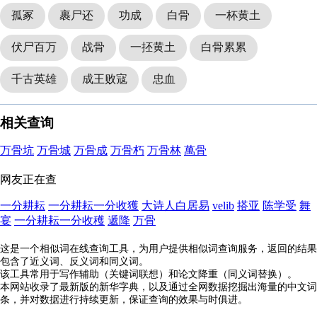
孤冢
裹尸还
功成
白骨
一杯黄土
伏尸百万
战骨
一抷黄土
白骨累累
千古英雄
成王败寇
忠血
相关查询
万骨坑
万骨城
万骨成
万骨朽
万骨林
萬骨
网友正在查
一分耕耘
一分耕耘一分收獲
大诗人白居易
velib
搭亚
陈学受
舞
宴
一分耕耘一分收穫
遞降
万骨
这是一个相似词在线查询工具，为用户提供相似词查询服务，返回的结果
包含了近义词、反义词和同义词。
该工具常用于写作辅助（关键词联想）和论文降重（同义词替换）。
本网站收录了最新版的新华字典，以及通过全网数据挖掘出海量的中文词
条，并对数据进行持续更新，保证查询的效果与时俱进。