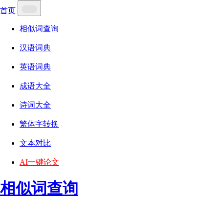
首页
相似词查询
汉语词典
英语词典
成语大全
诗词大全
繁体字转换
文本对比
AI一键论文
相似词查询