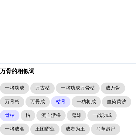
万骨的相似词
一将功成
万古枯
一将功成万骨枯
成万骨
万骨朽
万骨成
枯骨
一功将成
血染黄沙
骨枯
枯
流血漂橹
鬼雄
一战功成
一将成名
王图霸业
成者为王
马革裹尸