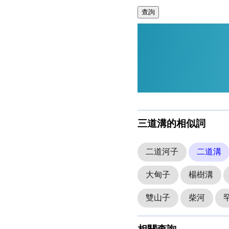
查詢
三道溝的相似詞
二道河子
二道溝
大甸子
楊樹溝
雙山子
柴河