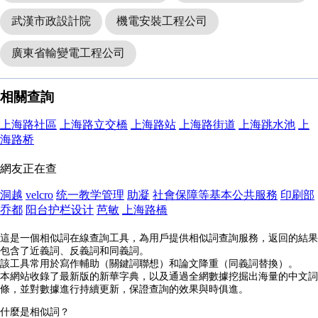
武漢市政設計院
機電安裝工程公司
廣東省輸變電工程公司
相關查詢
上海路社區
上海路立交橋
上海路站
上海路街道
上海跳水池
上
海路桥
網友正在查
洞越
velcro
统一教学管理
助凝
社會保障等基本公共服務
印刷部
乔都
阳台护栏设计
芭敏
上海路橋
這是一個相似詞在線查詢工具，為用戶提供相似詞查詢服務，返回的結果
包含了近義詞、反義詞和同義詞。
該工具常用於寫作輔助（關鍵詞聯想）和論文降重（同義詞替換）。
本網站收錄了最新版的新華字典，以及通過全網數據挖掘出海量的中文詞
條，並對數據進行持續更新，保證查詢的效果與時俱進。
什麼是相似詞？