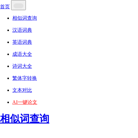
首页
相似词查询
汉语词典
英语词典
成语大全
诗词大全
繁体字转换
文本对比
AI一键论文
相似词查询