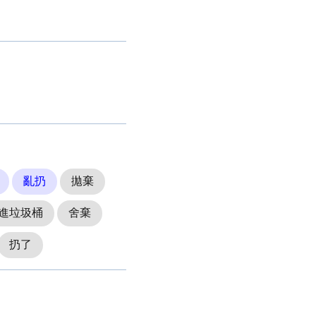
亂扔
拋棄
進垃圾桶
舍棄
扔了