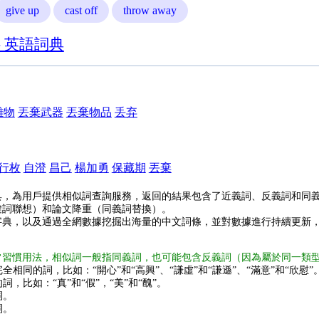
give up
cast off
throw away
- 英語詞典
雜物
丟棄武器
丟棄物品
丢弃
行枚
自澄
昌己
楊加勇
保藏期
丟棄
具，為用戶提供相似詞查詢服務，返回的結果包含了近義詞、反義詞和同
鍵詞聯想）和論文降重（同義詞替換）。
字典，以及通過全網數據挖掘出海量的中文詞條，並對數據進行持續更新
常習慣用法，相似詞一般指同義詞，也可能包含反義詞（因為屬於同一類
全相同的詞，比如：“開心”和“高興”、“謙虛”和“謙遜”、“滿意”和“欣慰”
詞，比如：“真”和“假”，“美”和“醜”。
詞。
詞。