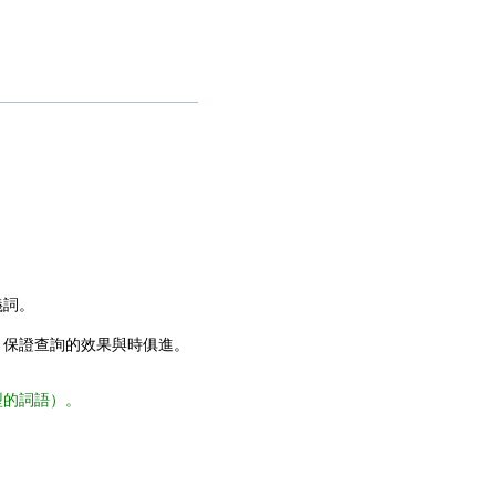
義詞。
，保證查詢的效果與時俱進。
型的詞語）。
。