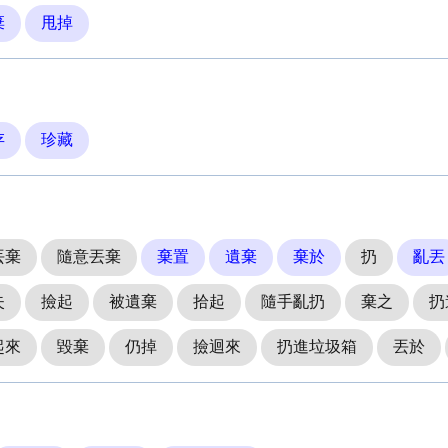
棄
甩掉
存
珍藏
丟棄
隨意丟棄
棄置
遺棄
棄於
扔
亂丟
失
撿起
被遺棄
拾起
隨手亂扔
棄之
扔
起來
毀棄
仍掉
撿迴來
扔進垃圾箱
丟於