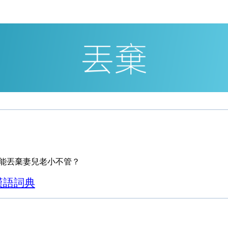
能丟棄妻兒老小不管？
漢語詞典