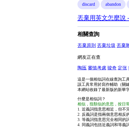
discard
abandon
丟棄用英文怎麼說 
相關查詢
丟棄原則
丟棄垃圾
丟棄
網友正在查
陶匜
審慎考慮
骏奇
定张
這是一個相似詞在線查詢工
該工具常用於寫作輔助（關
本網站收錄了最新版的新華
什麼是相似詞？
相似，指類似的意思，按日
1. 近義詞指意思相近，但不完
2. 反義詞是指兩個意思相反的
3. 等義詞指意思完全相同的
4. 同義詞包括近義詞和等義