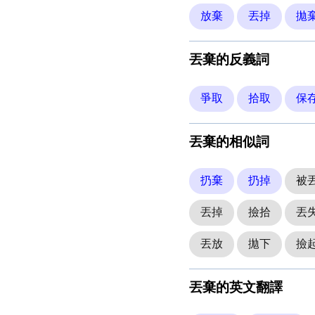
放棄
丟掉
拋
丟棄的反義詞
爭取
拾取
保
丟棄的相似詞
扔棄
扔掉
被
丟掉
撿拾
丟
丟放
拋下
撿
丟棄的英文翻譯