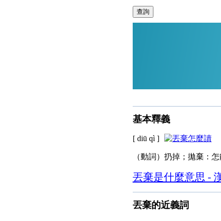
查詢
基本釋義
[ diū qì ]
（動詞）扔掉；拋棄：怎
丟棄是什麼意思 - 
丟棄的近義詞