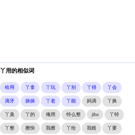
丫用的相似词
哈用
丫拿
丫玩
丫别
丫得
丫会
滴牙
操操
丫老
丫能
妈滴
丫换
丫臭
丫的
俺用
特么整
jiba
丫特
丫整
擦快
我擦
丫给
我糙
丫要