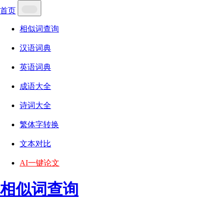
首页
相似词查询
汉语词典
英语词典
成语大全
诗词大全
繁体字转换
文本对比
AI一键论文
相似词查询