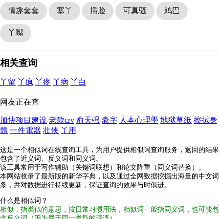
情趣套套
塞丫
插脸
可真骚
鸡巴
丫嘴
相关查询
丫留
丫疯
丫疼
丫病
丫白
网友正在查
加快项目建设
老款crv
俞天强
豪字
人本心理學
地狱草纸
擦拭身
體
一件電器
壮侠
丫用
这是一个相似词在线查询工具，为用户提供相似词查询服务，返回的结果
包含了近义词、反义词和同义词。
该工具常用于写作辅助（关键词联想）和论文降重（同义词替换）。
本网站收录了最新版的新华字典，以及通过全网数据挖掘出海量的中文词
条，并对数据进行持续更新，保证查询的效果与时俱进。
什么是相似词？
相似，指类似的意思，按日常习惯用法，相似词一般指同义词，也可能包
含反义词（因为属于同一类型的词语）。