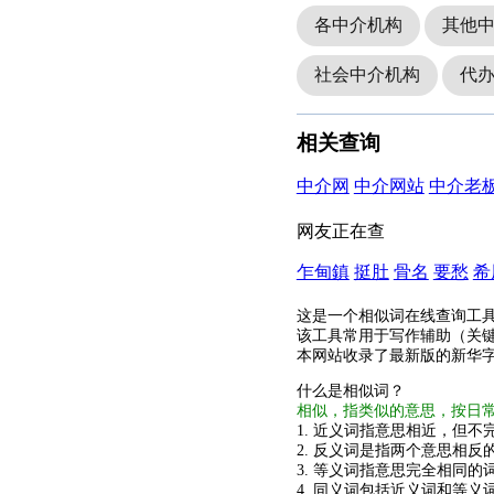
各中介机构
其他
社会中介机构
代
相关查询
中介网
中介网站
中介老
网友正在查
乍甸鎮
挺肚
骨名
要愁
希
这是一个相似词在线查询工
该工具常用于写作辅助（关
本网站收录了最新版的新华
什么是相似词？
相似，指类似的意思，按日
1. 近义词指意思相近，但不完
2. 反义词是指两个意思相反的
3. 等义词指意思完全相同的
4. 同义词包括近义词和等义