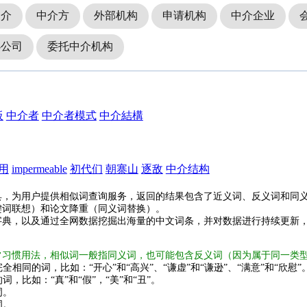
中介
中介方
外部机构
申请机构
中介企业
办公司
委托中介机构
板
中介者
中介者模式
中介結構
用
impermeable
初代们
朝寨山
逐敌
中介结构
具，为用户提供相似词查询服务，返回的结果包含了近义词、反义词和同
键词联想）和论文降重（同义词替换）。
字典，以及通过全网数据挖掘出海量的中文词条，并对数据进行持续更新
常习惯用法，相似词一般指同义词，也可能包含反义词（因为属于同一类
全相同的词，比如：“开心”和“高兴”、“谦虚”和“谦逊”、“满意”和“欣慰”
词，比如：“真”和“假”，“美”和“丑”。
词。
词。