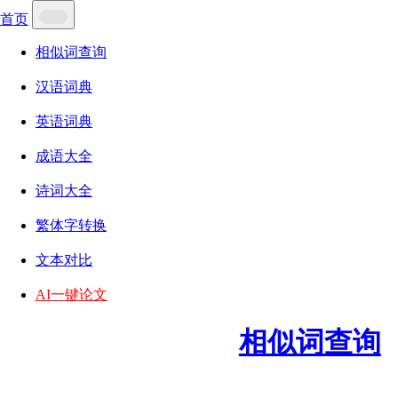
首页
相似词查询
汉语词典
英语词典
成语大全
诗词大全
繁体字转换
文本对比
AI一键论文
相似词查询