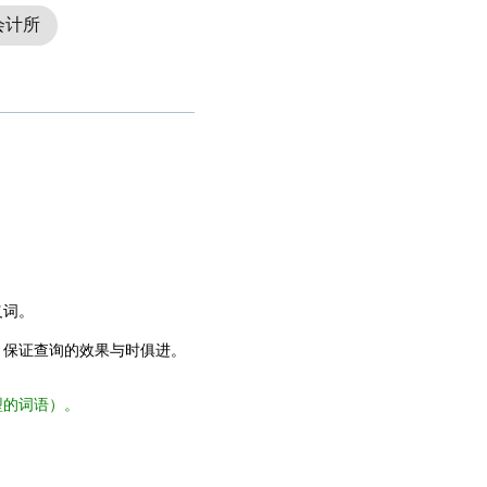
会计所
义词。
，保证查询的效果与时俱进。
型的词语）。
。