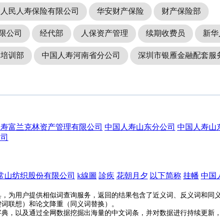
国人民人寿保险有限公司
华安财产保险
财产保险部
限公司
经代部
人保资产管理
续期收费员
新华
销培训部
中国人寿河南省分公司
深圳市银雁金融配套服
人寿富兰克林资产管理有限公司
中国人寿山东分公司
中国人寿山
公司
常山纺织股份有限公司
k線圖
診疾
花朝月夕
以下简称
挂幡
中国
具，为用户提供相似词查询服务，返回的结果包含了近义词、反义词和同
键词联想）和论文降重（同义词替换）。
字典，以及通过全网数据挖掘出海量的中文词条，并对数据进行持续更新