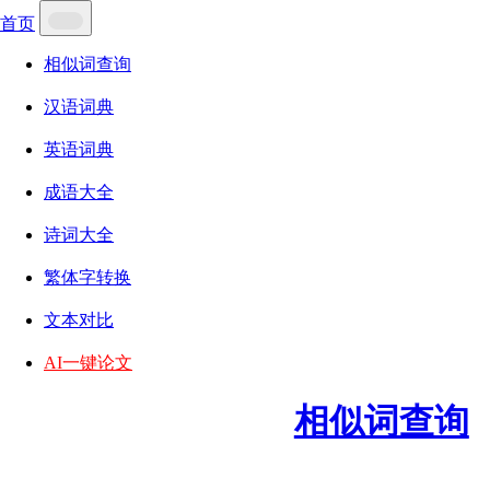
首页
相似词查询
汉语词典
英语词典
成语大全
诗词大全
繁体字转换
文本对比
AI一键论文
相似词查询