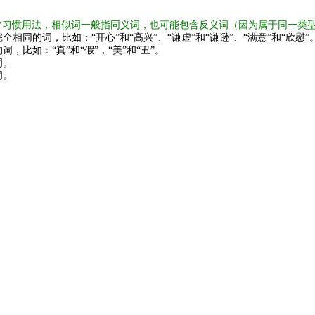
常习惯用法，相似词一般指同义词，也可能包含反义词（因为属于同一类
全相同的词，比如：“开心”和“高兴”、“谦虚”和“谦逊”、“满意”和“欣慰”
词，比如：“真”和“假”，“美”和“丑”。
词。
词。