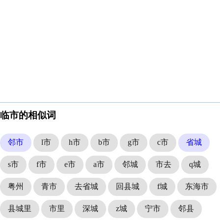
临市的相似词
邻市
l市
h市
b市
g市
c市
省城
s市
f市
e市
a市
邻城
市去
q城
粤州
青市
去省城
回县城
f城
东海市
县城里
市里
深城
z城
宁市
邻县