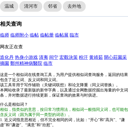
温城
清河市
邻省
去外地
相关查询
临师
临师附小
临帖
临帖册
临帖展
臨市
网友正在查
造化丹
热身小游戏
清夷
间宁
宏觀決策
粉汗
黄靖茹
開心莊園采
摘園
鄭州精神病醫院
临市
这是一个相似词在线查询工具，为用户提供相似词查询服务，返回的结果
包含了近义词、反义词和同义词。
该工具常用于写作辅助（关键词联想）和论文降重（同义词替换）。
本网站收录了最新版的新华字典，以及通过全网数据挖掘出海量的中文词
条，并对数据进行持续更新，保证查询的效果与时俱进。
什么是相似词？
相似，指类似的意思，按日常习惯用法，相似词一般指同义词，也可能包
含反义词（因为属于同一类型的词语）。
1. 近义词指意思相近，但不完全相同的词，比如：“开心”和“高兴”、“谦
虚”和“谦逊”、“满意”和“欣慰”。