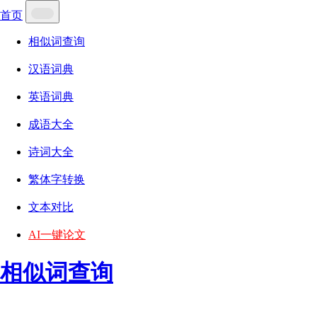
首页
相似词查询
汉语词典
英语词典
成语大全
诗词大全
繁体字转换
文本对比
AI一键论文
相似词查询