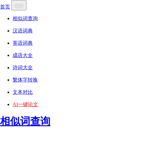
首页
相似词查询
汉语词典
英语词典
成语大全
诗词大全
繁体字转换
文本对比
AI一键论文
相似词查询