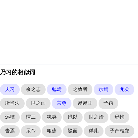
乃习的相似词
夫习
余之志
勉焉
之效者
录焉
尤矣
所当法
世之画
言尊
易易耳
予窃
远稽
谓工
犹类
邕以
世之治
毋拘
告焉
示帝
粗迹
辍而
详此
子产相郑