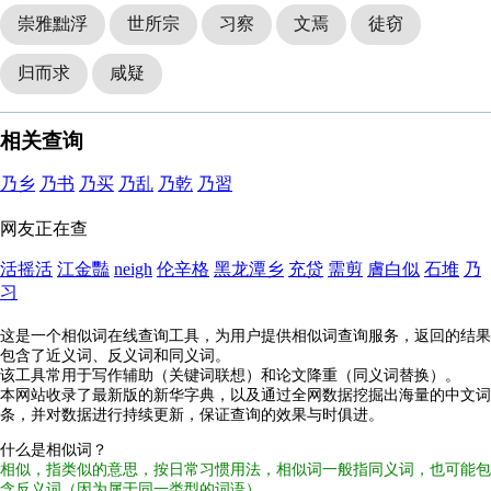
崇雅黜浮
世所宗
习察
文焉
徒窃
归而求
咸疑
相关查询
乃乡
乃书
乃买
乃乱
乃乾
乃習
网友正在查
活摇活
江金豔
neigh
伦辛格
黑龙潭乡
充贷
需剪
膚白似
石堆
乃
习
这是一个相似词在线查询工具，为用户提供相似词查询服务，返回的结果
包含了近义词、反义词和同义词。
该工具常用于写作辅助（关键词联想）和论文降重（同义词替换）。
本网站收录了最新版的新华字典，以及通过全网数据挖掘出海量的中文词
条，并对数据进行持续更新，保证查询的效果与时俱进。
什么是相似词？
相似，指类似的意思，按日常习惯用法，相似词一般指同义词，也可能包
含反义词（因为属于同一类型的词语）。