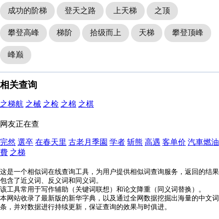
成功的阶梯
登天之路
上天梯
之顶
攀登高峰
梯阶
拾级而上
天梯
攀登顶峰
峰巅
相关查询
之梯航
之械
之检
之棉
之棋
网友正在查
完然
選卒
在春天里
古老月季園
学者
斩熊
高遇
客单价
汽車燃油
費
之梯
这是一个相似词在线查询工具，为用户提供相似词查询服务，返回的结果
包含了近义词、反义词和同义词。
该工具常用于写作辅助（关键词联想）和论文降重（同义词替换）。
本网站收录了最新版的新华字典，以及通过全网数据挖掘出海量的中文词
条，并对数据进行持续更新，保证查询的效果与时俱进。