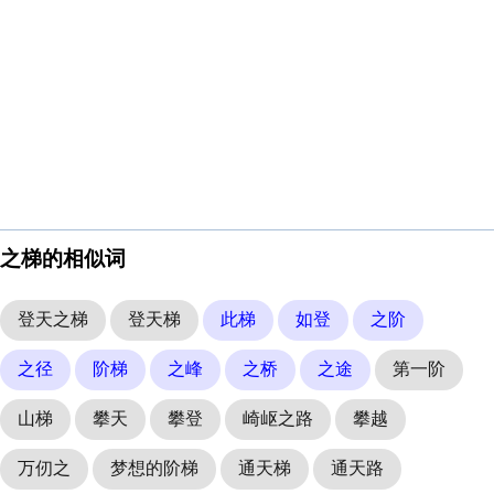
之梯的相似词
登天之梯
登天梯
此梯
如登
之阶
之径
阶梯
之峰
之桥
之途
第一阶
山梯
攀天
攀登
崎岖之路
攀越
万仞之
梦想的阶梯
通天梯
通天路