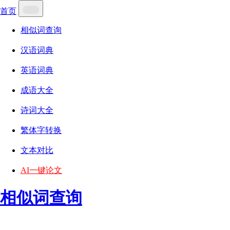
首页
相似词查询
汉语词典
英语词典
成语大全
诗词大全
繁体字转换
文本对比
AI一键论文
相似词查询