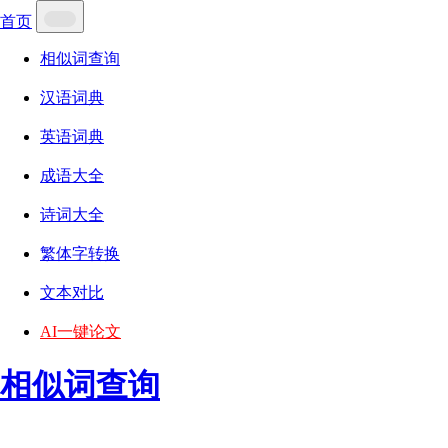
首页
相似词查询
汉语词典
英语词典
成语大全
诗词大全
繁体字转换
文本对比
AI一键论文
相似词查询