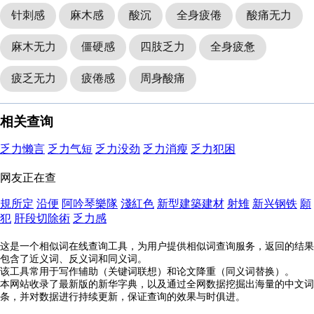
针刺感
麻木感
酸沉
全身疲倦
酸痛无力
麻木无力
僵硬感
四肢乏力
全身疲惫
疲乏无力
疲倦感
周身酸痛
相关查询
乏力懒言
乏力气短
乏力没劲
乏力消瘦
乏力犯困
网友正在查
規所定
沿便
阿吟琴樂隊
淺紅色
新型建築建材
射雉
新兴钢铁
願
犯
肝段切除術
乏力感
这是一个相似词在线查询工具，为用户提供相似词查询服务，返回的结果
包含了近义词、反义词和同义词。
该工具常用于写作辅助（关键词联想）和论文降重（同义词替换）。
本网站收录了最新版的新华字典，以及通过全网数据挖掘出海量的中文词
条，并对数据进行持续更新，保证查询的效果与时俱进。