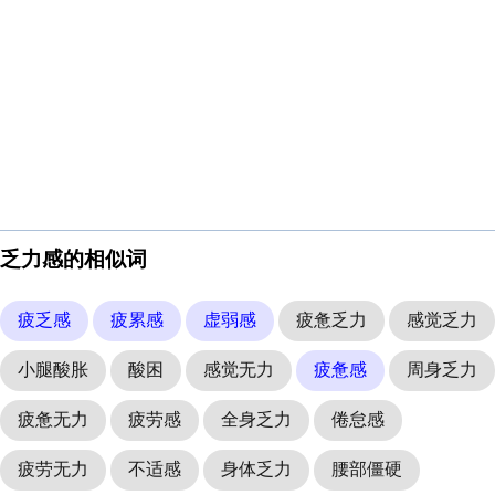
乏力感的相似词
疲乏感
疲累感
虚弱感
疲惫乏力
感觉乏力
小腿酸胀
酸困
感觉无力
疲惫感
周身乏力
疲惫无力
疲劳感
全身乏力
倦怠感
疲劳无力
不适感
身体乏力
腰部僵硬