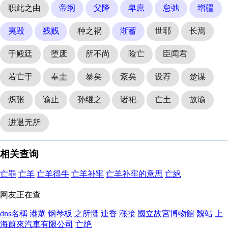
职此之由
帝纲
父降
卑庶
怠弛
增疆
夷毁
残贱
种之祸
渐蓄
世耶
长焉
于殿廷
堕废
所不尚
险亡
臣闻君
若亡于
奉圭
暴矣
紊矣
设荐
楚谋
炽张
谕止
孙继之
诸祀
亡土
故谕
进退无所
相关查询
亡罪
亡羊
亡羊得牛
亡羊补牢
亡羊补牢的意思
亡絕
网友正在查
dns名稱
港眾
钢琴板
之所懼
連香
涨接
國立故宮博物館
魏站
上
海蔚來汽車有限公司
亡绝