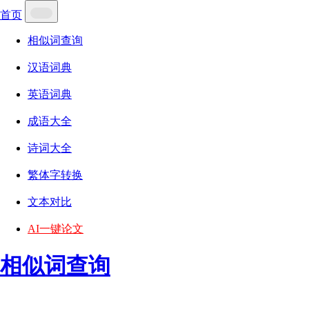
首页
相似词查询
汉语词典
英语词典
成语大全
诗词大全
繁体字转换
文本对比
AI一键论文
相似词查询