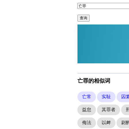
查询
亡罪的相似词
亡常
实耻
囚
益怠
其罪者
侮法
以衅
尉