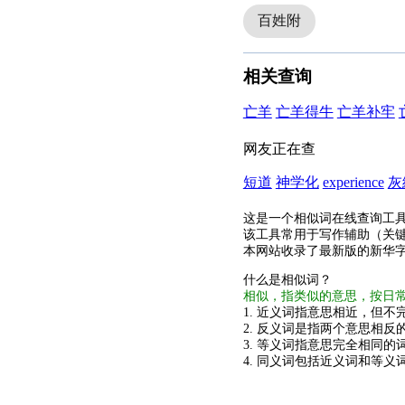
百姓附
相关查询
亡羊
亡羊得牛
亡羊补牢
网友正在查
短道
神学化
experience
灰
这是一个相似词在线查询工
该工具常用于写作辅助（关
本网站收录了最新版的新华
什么是相似词？
相似，指类似的意思，按日
1. 近义词指意思相近，但不完
2. 反义词是指两个意思相反的
3. 等义词指意思完全相同的
4. 同义词包括近义词和等义