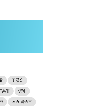
君
于景公
正其罪
议诛
密
国语·晋语三