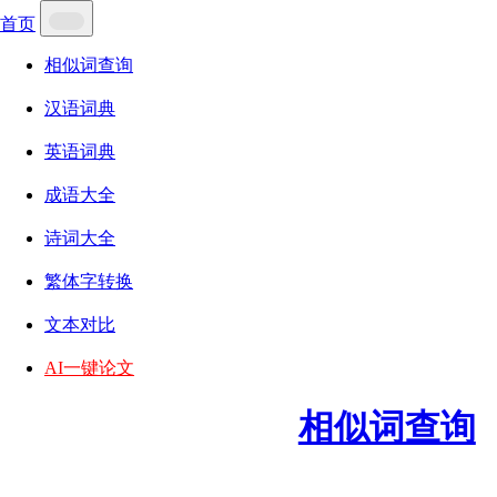
首页
相似词查询
汉语词典
英语词典
成语大全
诗词大全
繁体字转换
文本对比
AI一键论文
相似词查询