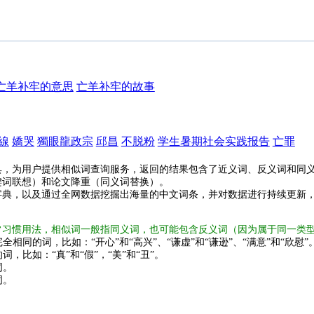
亡羊补牢的意思
亡羊补牢的故事
線
嬌哭
獨眼龍政宗
邱昌
不脱粉
学生暑期社会实践报告
亡罪
具，为用户提供相似词查询服务，返回的结果包含了近义词、反义词和同
键词联想）和论文降重（同义词替换）。
字典，以及通过全网数据挖掘出海量的中文词条，并对数据进行持续更新
常习惯用法，相似词一般指同义词，也可能包含反义词（因为属于同一类
全相同的词，比如：“开心”和“高兴”、“谦虚”和“谦逊”、“满意”和“欣慰”
词，比如：“真”和“假”，“美”和“丑”。
词。
词。