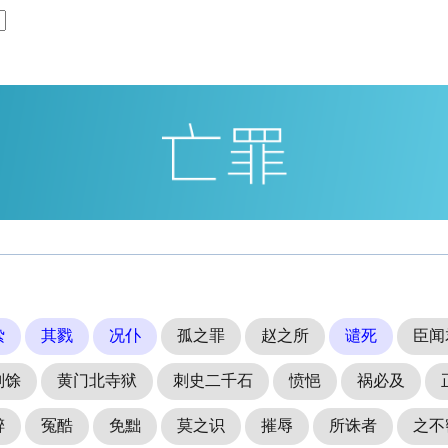
絷
其戮
况仆
孤之罪
赵之所
谴死
臣闻
刑馀
黄门北寺狱
刺史二千石
愤悒
祸必及
醉
冤酷
免黜
莫之识
摧辱
所诛者
之不