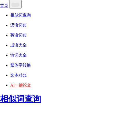
首页
相似词查询
汉语词典
英语词典
成语大全
诗词大全
繁体字转换
文本对比
AI一键论文
相似词查询