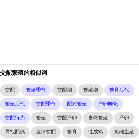
交配繁殖的相似词
交配
繁殖季节
交配期
繁殖期
繁育后代
繁殖后代
交配季节
配对繁殖
产卵孵化
交配行为
繁殖
交配产卵
自然繁殖
产卵
寻找配偶
发情交配
繁育
性成熟
孤雌生殖