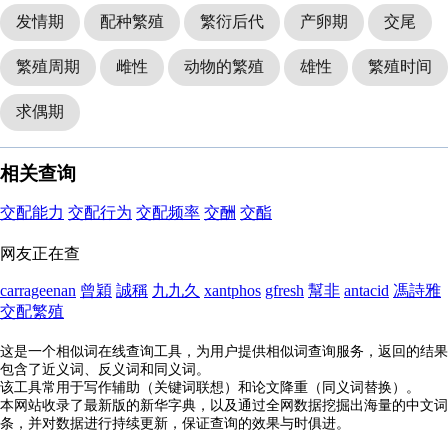
发情期
配种繁殖
繁衍后代
产卵期
交尾
繁殖周期
雌性
动物的繁殖
雄性
繁殖时间
求偶期
相关查询
交配能力
交配行为
交配频率
交酬
交酯
网友正在查
carrageenan
曾穎
誠稱
九九久
xantphos
gfresh
幫非
antacid
馮詩雅
交配繁殖
这是一个相似词在线查询工具，为用户提供相似词查询服务，返回的结果
包含了近义词、反义词和同义词。
该工具常用于写作辅助（关键词联想）和论文降重（同义词替换）。
本网站收录了最新版的新华字典，以及通过全网数据挖掘出海量的中文词
条，并对数据进行持续更新，保证查询的效果与时俱进。