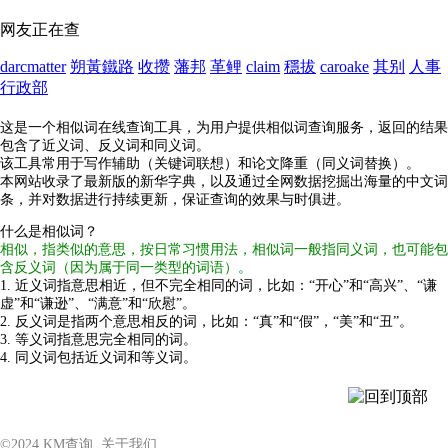
网友正在查
darcmatter
朔黃鐵路
收攒
藩邦
革鲤
claim
穩拔
caroake
其别
人事
行政部
这是一个相似词在线查询工具，为用户提供相似词查询服务，返回的结果
包含了近义词、反义词和同义词。
该工具常用于写作辅助（关键词联想）和论文降重（同义词替换）。
本网站收录了最新版的新华字典，以及通过全网数据挖掘出海量的中文词
条，并对数据进行持续更新，保证查询的效果与时俱进。
什么是相似词？
相似，指类似的意思，按日常习惯用法，相似词一般指同义词，也可能包
含反义词（因为属于同一类型的词语）。
1. 近义词指意思相近，但不完全相同的词，比如：“开心”和“高兴”、“谦
虚”和“谦逊”、“满意”和“欣慰”。
2. 反义词是指两个意思相反的词，比如：“真”和“假”，“美”和“丑”。
3. 等义词指意思完全相同的词。
4. 同义词包括近义词和等义词。
©2024
KM查询
关于我们