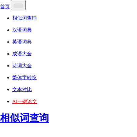
首页
相似词查询
汉语词典
英语词典
成语大全
诗词大全
繁体字转换
文本对比
AI一键论文
相似词查询