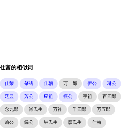
仕富的相似词
仕荣
肇绪
仕朝
万二郎
俨公
琳公
廷显
芳公
应祖
振公
宇祖
百四郎
念九郎
肖氏生
万祚
千四郎
万五郎
谕公
録公
钟氏生
廖氏生
仕梅