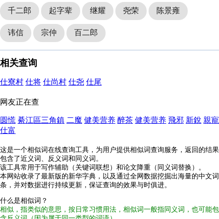
千二郎
起字辈
继耀
尧荣
陈景雍
讳信
宗仲
百二郎
相关查询
仕寮村
仕将
仕尚村
仕尧
仕尾
网友正在查
圆慌
綦江區三角鎮
二魔
健美营养
醉茶
健美营养
飛邪
新銳
親寵
仕富
这是一个相似词在线查询工具，为用户提供相似词查询服务，返回的结果
包含了近义词、反义词和同义词。
该工具常用于写作辅助（关键词联想）和论文降重（同义词替换）。
本网站收录了最新版的新华字典，以及通过全网数据挖掘出海量的中文词
条，并对数据进行持续更新，保证查询的效果与时俱进。
什么是相似词？
相似，指类似的意思，按日常习惯用法，相似词一般指同义词，也可能包
含反义词（因为属于同一类型的词语）。