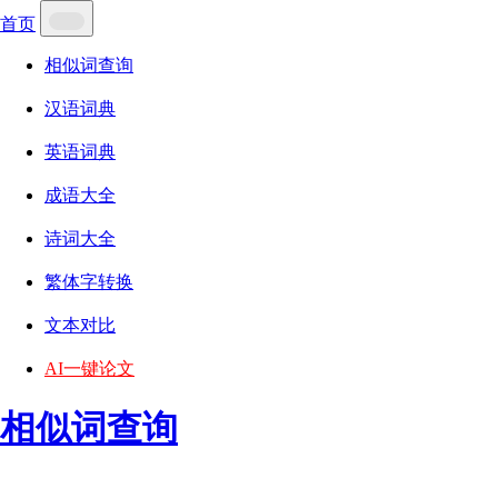
首页
相似词查询
汉语词典
英语词典
成语大全
诗词大全
繁体字转换
文本对比
AI一键论文
相似词查询