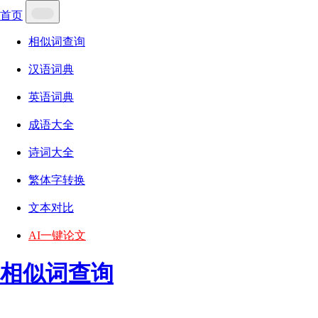
首页
相似词查询
汉语词典
英语词典
成语大全
诗词大全
繁体字转换
文本对比
AI一键论文
相似词查询