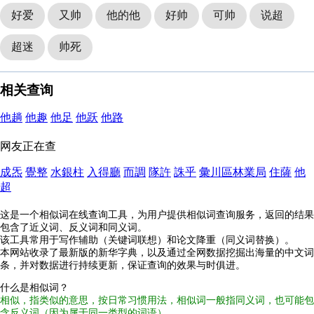
好爱
又帅
他的他
好帅
可帅
说超
超迷
帅死
相关查询
他趟
他趣
他足
他跃
他路
网友正在查
成炁
覺整
水銀柱
入得廳
而調
隊許
誅乎
彙川區林業局
住薩
他
超
这是一个相似词在线查询工具，为用户提供相似词查询服务，返回的结果
包含了近义词、反义词和同义词。
该工具常用于写作辅助（关键词联想）和论文降重（同义词替换）。
本网站收录了最新版的新华字典，以及通过全网数据挖掘出海量的中文词
条，并对数据进行持续更新，保证查询的效果与时俱进。
什么是相似词？
相似，指类似的意思，按日常习惯用法，相似词一般指同义词，也可能包
含反义词（因为属于同一类型的词语）。