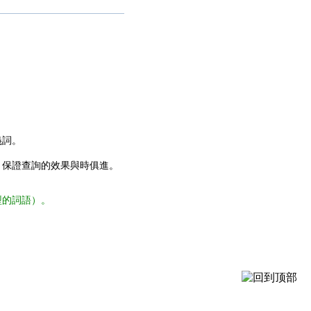
義詞。
，保證查詢的效果與時俱進。
型的詞語）。
。