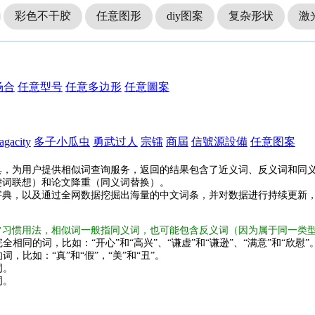
彩色不干胶
任意图形
diy图案
复杂形状
激
场合
任意型号
任意多边形
任意圖案
agacity
多子小瓜虫
勇武过人
宗镭
商屆
信號源設備
任意图案
具，为用户提供相似词查询服务，返回的结果包含了近义词、反义词和同
键词联想）和论文降重（同义词替换）。
字典，以及通过全网数据挖掘出海量的中文词条，并对数据进行持续更新
常习惯用法，相似词一般指同义词，也可能包含反义词（因为属于同一类
全相同的词，比如：“开心”和“高兴”、“谦虚”和“谦逊”、“满意”和“欣慰”
词，比如：“真”和“假”，“美”和“丑”。
词。
词。