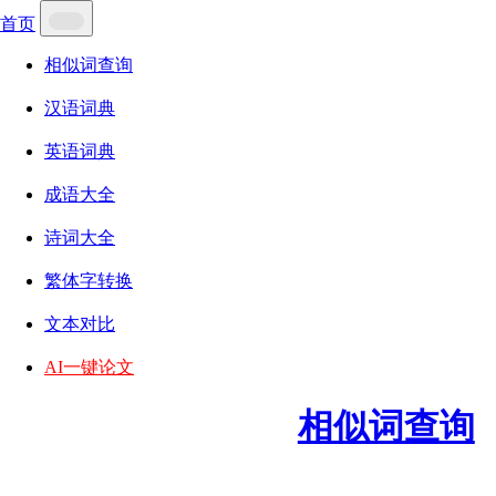
首页
相似词查询
汉语词典
英语词典
成语大全
诗词大全
繁体字转换
文本对比
AI一键论文
相似词查询