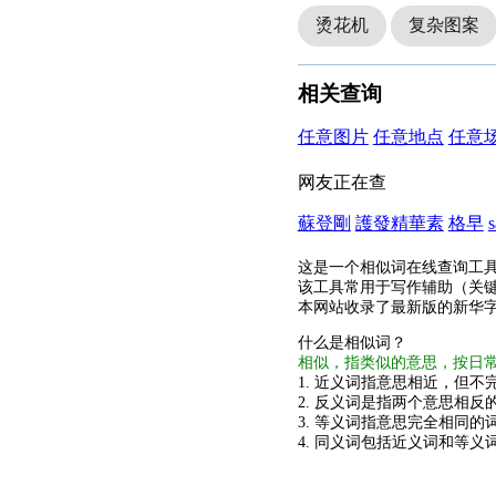
烫花机
复杂图案
相关查询
任意图片
任意地点
任意
网友正在查
蘇登剛
護發精華素
格早
s
这是一个相似词在线查询工
该工具常用于写作辅助（关
本网站收录了最新版的新华
什么是相似词？
相似，指类似的意思，按日
1. 近义词指意思相近，但不完
2. 反义词是指两个意思相反的
3. 等义词指意思完全相同的
4. 同义词包括近义词和等义