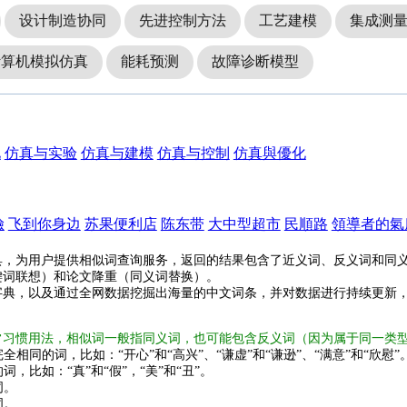
设计制造协同
先进控制方法
工艺建模
集成测
计算机模拟仿真
能耗预测
故障诊断模型
化
仿真与实验
仿真与建模
仿真与控制
仿真與優化
險
飞到你身边
苏果便利店
陈东带
大中型超市
民順路
領導者的氣
具，为用户提供相似词查询服务，返回的结果包含了近义词、反义词和同
键词联想）和论文降重（同义词替换）。
字典，以及通过全网数据挖掘出海量的中文词条，并对数据进行持续更新
常习惯用法，相似词一般指同义词，也可能包含反义词（因为属于同一类
全相同的词，比如：“开心”和“高兴”、“谦虚”和“谦逊”、“满意”和“欣慰”
词，比如：“真”和“假”，“美”和“丑”。
词。
词。