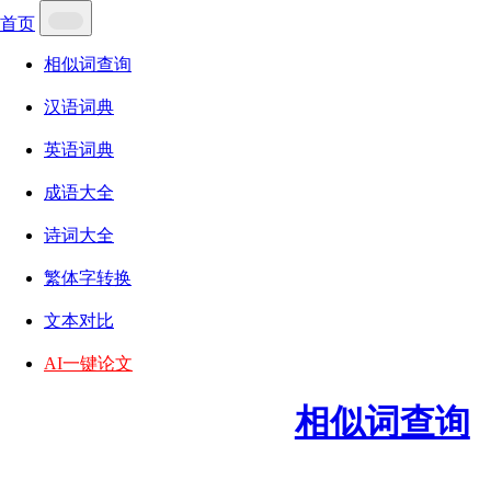
首页
相似词查询
汉语词典
英语词典
成语大全
诗词大全
繁体字转换
文本对比
AI一键论文
相似词查询