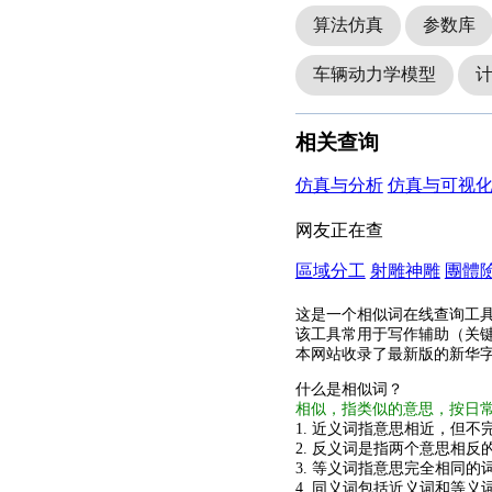
算法仿真
参数库
车辆动力学模型
相关查询
仿真与分析
仿真与可视
网友正在查
區域分工
射雕神雕
團體
这是一个相似词在线查询工
该工具常用于写作辅助（关
本网站收录了最新版的新华
什么是相似词？
相似，指类似的意思，按日
1. 近义词指意思相近，但不完
2. 反义词是指两个意思相反的
3. 等义词指意思完全相同的
4. 同义词包括近义词和等义