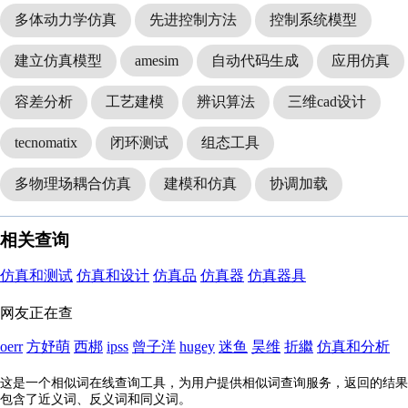
多体动力学仿真
先进控制方法
控制系统模型
建立仿真模型
amesim
自动代码生成
应用仿真
容差分析
工艺建模
辨识算法
三维cad设计
tecnomatix
闭环测试
组态工具
多物理场耦合仿真
建模和仿真
协调加载
相关查询
仿真和测试
仿真和设计
仿真品
仿真器
仿真器具
网友正在查
oerr
方妤萌
西梆
ipss
曾子洋
hugey
迷鱼
昊维
折繼
仿真和分析
这是一个相似词在线查询工具，为用户提供相似词查询服务，返回的结果
包含了近义词、反义词和同义词。