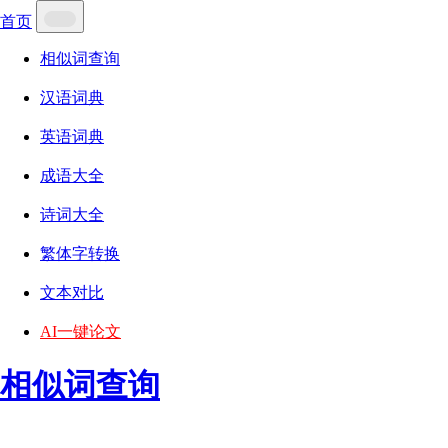
首页
相似词查询
汉语词典
英语词典
成语大全
诗词大全
繁体字转换
文本对比
AI一键论文
相似词查询