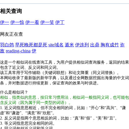
相关查询
伊一
伊一惊
伊一看
伊一笑
伊丁
网友正在查
羽白鸽
早死晚死都是死
site域名
遁米
伊连列
出鼎
胸有成竹
诈
敌
reading-china
伊
这是一个相似词在线查询工具，为用户提供相似词查询服务，返回的结果
包含了近义词、反义词和同义词。
该工具常用于写作辅助（关键词联想）和论文降重（同义词替换）。
本网站收录了最新版的新华字典，以及通过全网数据挖掘出海量的中文词
条，并对数据进行持续更新，保证查询的效果与时俱进。
什么是相似词？
相似，指类似的意思，按日常习惯用法，相似词一般指同义词，也可能包
含反义词（因为属于同一类型的词语）。
1. 近义词指意思相近，但不完全相同的词，比如：“开心”和“高兴”、“谦
虚”和“谦逊”、“满意”和“欣慰”。
2. 反义词是指两个意思相反的词，比如：“真”和“假”，“美”和“丑”。
3. 等义词指意思完全相同的词。
4. 同义词包括近义词和等义词。