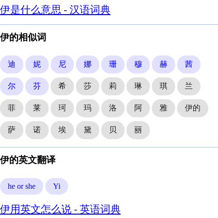
伊是什么意思 - 汉语词典
伊的相似词
迪
妮
尼
娜
珊
穆
赫
茜
尔
芬
希
莎
莉
琳
琪
兰
菲
莱
珂
玛
洛
阿
雅
伊的
萨
诺
埃
黛
贝
丽
伊的英文翻译
he or she
Yi
伊用英文怎么说 - 英语词典