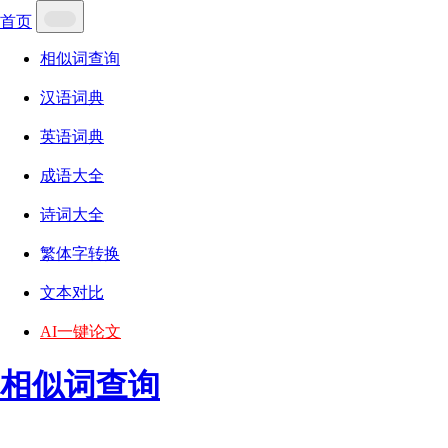
首页
相似词查询
汉语词典
英语词典
成语大全
诗词大全
繁体字转换
文本对比
AI一键论文
相似词查询