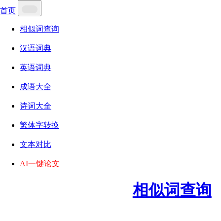
首页
相似词查询
汉语词典
英语词典
成语大全
诗词大全
繁体字转换
文本对比
AI一键论文
相似词查询