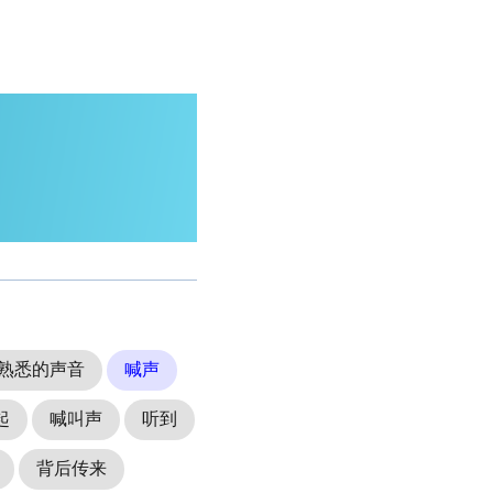
熟悉的声音
喊声
起
喊叫声
听到
背后传来