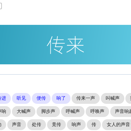
传进
听见
便传
响了
传来一声
叫喊声
声响
大喊声
脚步声
呼喊声
呼唤声
声音响
动
声音
处传
竟传
响声
传
女人的声音