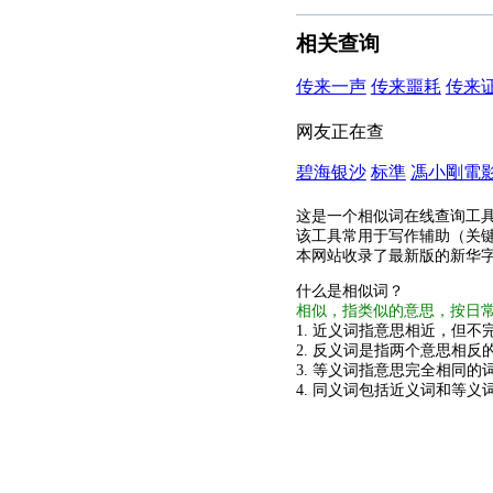
相关查询
传来一声
传来噩耗
传来
网友正在查
碧海银沙
标準
馮小剛電
这是一个相似词在线查询工
该工具常用于写作辅助（关
本网站收录了最新版的新华
什么是相似词？
相似，指类似的意思，按日
1. 近义词指意思相近，但不完
2. 反义词是指两个意思相反的
3. 等义词指意思完全相同的
4. 同义词包括近义词和等义