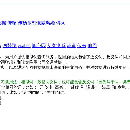
证据
传杨
传杨幂刘恺威离婚
傳來
影
四醫院
exalted
闽心园
艾奥洛斯
栽道
传来
仙回
具，为用户提供相似词查询服务，返回的结果包含了近义词、反义词和同
键词联想）和论文降重（同义词替换）。
字典，以及通过全网数据挖掘出海量的中文词条，并对数据进行持续更新
常习惯用法，相似词一般指同义词，也可能包含反义词（因为属于同一类
全相同的词，比如：“开心”和“高兴”、“谦虚”和“谦逊”、“满意”和“欣慰”
词，比如：“真”和“假”，“美”和“丑”。
词。
词。