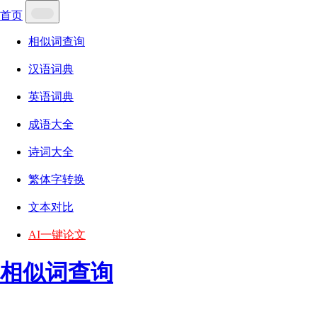
首页
相似词查询
汉语词典
英语词典
成语大全
诗词大全
繁体字转换
文本对比
AI一键论文
相似词查询