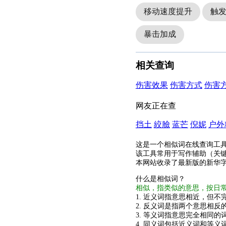
移动速度提升
触
暴击加成
相关查询
伤害效果
伤害方式
伤害
网友正在查
挡土
絞臉
蓝芒
倪妮
户外
这是一个相似词在线查询工
该工具常用于写作辅助（关
本网站收录了最新版的新华
什么是相似词？
相似，指类似的意思，按日
1. 近义词指意思相近，但不完
2. 反义词是指两个意思相反的
3. 等义词指意思完全相同的
4. 同义词包括近义词和等义