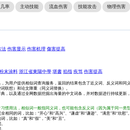
发几率
主动技能
流血伤害
技能攻击
物理伤害
方法
伤害显示
伤害机理
傷害提高
粉末涂料
浙江省東陽中學
堪書
掐指
疾笃
伤害提高
具，为用户提供相似词查询服务，返回的结果包含了近义词、反义词和同
键词联想）和论文降重（同义词替换）。
字典，以及通过全网数据挖掘出海量的中文词条，并对数据进行持续更新
常习惯用法，相似词一般指同义词，也可能包含反义词（因为属于同一类
全相同的词，比如：“开心”和“高兴”、“谦虚”和“谦逊”、“满意”和“欣慰”
词，比如：“真”和“假”，“美”和“丑”。
词。
词。