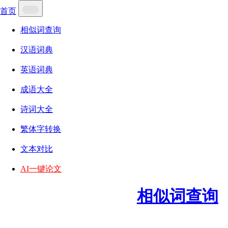
首页
相似词查询
汉语词典
英语词典
成语大全
诗词大全
繁体字转换
文本对比
AI一键论文
相似词查询