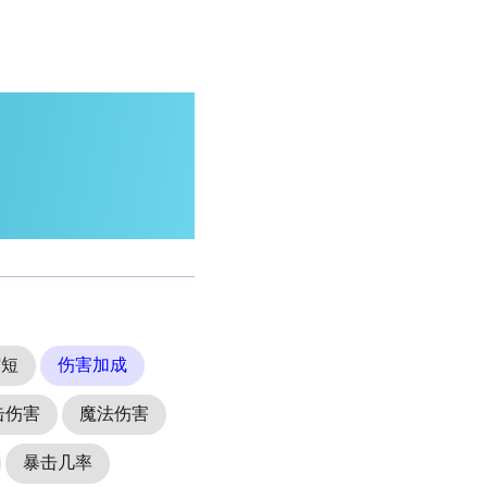
缩短
伤害加成
击伤害
魔法伤害
暴击几率