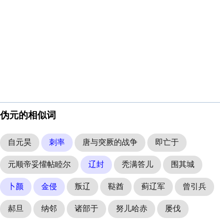
伪元的相似词
自元昊
刺率
唐与突厥的战争
即亡于
元顺帝妥懽帖睦尔
辽封
秃满答儿
围其城
卜颜
金侵
叛辽
鞑酋
蓟辽军
曾引兵
郝旦
纳邻
诸部于
努儿哈赤
屡伐