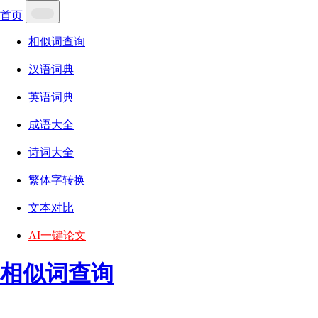
首页
相似词查询
汉语词典
英语词典
成语大全
诗词大全
繁体字转换
文本对比
AI一键论文
相似词查询