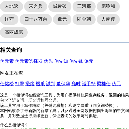
人北返
宋之兵
城遂破
三河郡
宗弼和
辽守
四十八万余
叛元
即金朝
人南侵
高丽成宗
相关查询
伪元素
伪元素选择器
伪先
伪先知
伪先锋
偽元
网友正在查
任铭松
打擊
攪磨
機爪
誠到
董保华
雍时
護手墊
梁桂任
伪元
这是一个相似词在线查询工具，为用户提供相似词查询服务，返回的结果
包含了近义词、反义词和同义词。
该工具常用于写作辅助（关键词联想）和论文降重（同义词替换）。
本网站收录了最新版的新华字典，以及通过全网数据挖掘出海量的中文词
条，并对数据进行持续更新，保证查询的效果与时俱进。
什么是相似词？