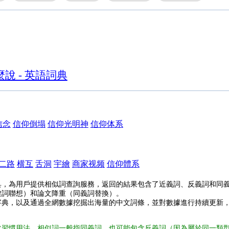
說 - 英語詞典
信念
信仰倒塌
信仰光明神
信仰体系
二路
横互
舌洞
宇繪
商家视频
信仰體系
具，為用戶提供相似詞查詢服務，返回的結果包含了近義詞、反義詞和同
鍵詞聯想）和論文降重（同義詞替換）。
字典，以及通過全網數據挖掘出海量的中文詞條，並對數據進行持續更新
常習慣用法，相似詞一般指同義詞，也可能包含反義詞（因為屬於同一類