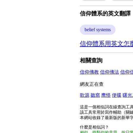
信仰體系的英文翻譯
belief systems
信仰體系用英文怎麼
相關查詢
信仰佛教
信仰佛法
信仰
網友正在查
歌源
聽窩
鹰怪
便碟
曙光
這是一個相似詞在線查詢工
該工具常用於寫作輔助（關
本網站收錄了最新版的新華
什麼是相似詞？
相似，指類似的意思，按日