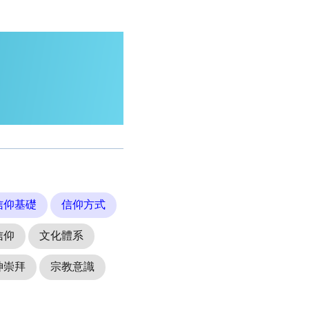
信仰基礎
信仰方式
信仰
文化體系
神崇拜
宗教意識