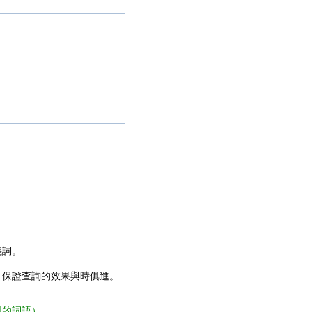
義詞。
，保證查詢的效果與時俱進。
型的詞語）。