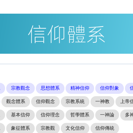
統
宗教觀念
思想體系
精神信仰
信仰對象
觀念體系
信仰觀念
宗教系統
一神教
上帝
想
基本信仰
信仰理念
哲學體系
一神論
多
統
象征體系
宗教觀
文化信仰
信仰傳統