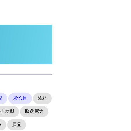
挺
脸长且
浓粗
什么发型
脸盘宽大
鼻
眉显