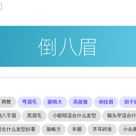
两瞥
弯眉毛
眼晴大
高挺微
倒挂眉
胡子
倒八字眉
黑眉毛
小眼睛适合什么发型
额头窄适合
男生什么发型好看
脸略方
丰腮
齐耳碎发
小尖