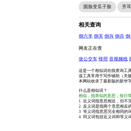
圆脸变瓜子脸
齐
相关查询
倒六羊
倒关
倒兴
倒兵
倒
网友正在查
坐公交车
怪照
音视频线
这是一个相似词在线查询工
该工具常用于写作辅助（关
本网站收录了最新版的新华
什么是相似词？
相似，指类似的意思，按日
1. 近义词指意思相近，但不完
2. 反义词是指两个意思相反的
3. 等义词指意思完全相同的
4. 同义词包括近义词和等义