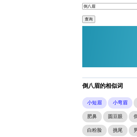
查询
倒八眉的相似词
小短眉
小弯眉
肥鼻
圆豆眼
白粉脸
挑尾