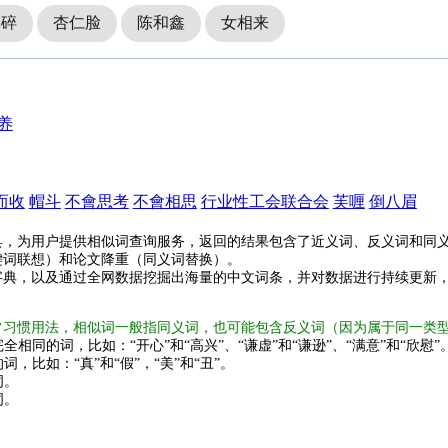
耳碎
杏仁脸
陈和鑫
女相来
养
而收
帽斗
不會思考
不會相思
行业性工会联合会
芙喱
倒八眉
具，为用户提供相似词查询服务，返回的结果包含了近义词、反义词和同
键词联想）和论文降重（同义词替换）。
字典，以及通过全网数据挖掘出海量的中文词条，并对数据进行持续更新
常习惯用法，相似词一般指同义词，也可能包含反义词（因为属于同一类
全相同的词，比如：“开心”和“高兴”、“谦虚”和“谦逊”、“满意”和“欣慰”
词，比如：“真”和“假”，“美”和“丑”。
词。
词。