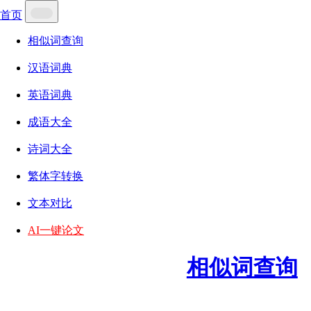
首页
相似词查询
汉语词典
英语词典
成语大全
诗词大全
繁体字转换
文本对比
AI一键论文
相似词查询