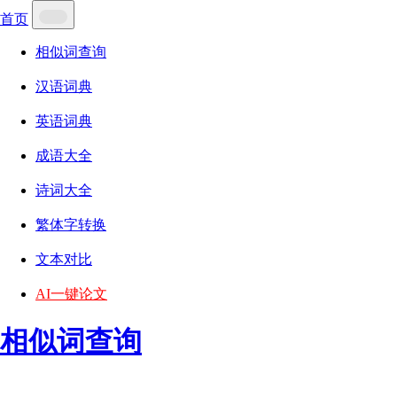
首页
相似词查询
汉语词典
英语词典
成语大全
诗词大全
繁体字转换
文本对比
AI一键论文
相似词查询