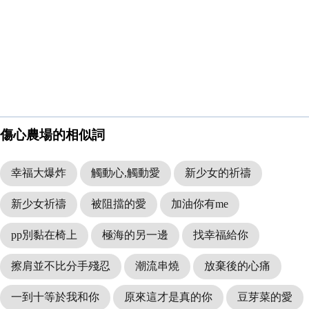
傷心農場的相似詞
幸福大爆炸
觸動心,觸動愛
新少女的祈禱
新少女祈禱
被阻擋的愛
加油你有me
pp別黏在椅上
極海的另一邊
找幸福給你
擦肩並不比分手殘忍
潮流串燒
放棄後的心痛
一到十等於我和你
原來這才是真的你
豆芽菜的愛