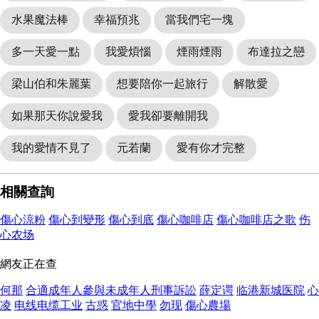
水果魔法棒
幸福預兆
當我們宅一塊
多一天愛一點
我愛煩惱
煙雨煙雨
布達拉之戀
梁山伯和朱麗葉
想要陪你一起旅行
解散愛
如果那天你說愛我
愛我卻要離開我
我的愛情不見了
元若蘭
愛有你才完整
相關查詢
傷心涼粉
傷心到變形
傷心到底
傷心咖啡店
傷心咖啡店之歌
伤
心农场
網友正在查
何那
合適成年人參與未成年人刑事訴訟
薛定谔
临港新城医院
心
凌
电线电缆工业
古惑
官地中學
勿现
傷心農場