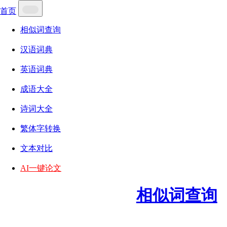
首页
相似词查询
汉语词典
英语词典
成语大全
诗词大全
繁体字转换
文本对比
AI一键论文
相似词查询