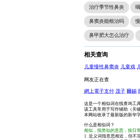
治疗季节性鼻炎
鼻窦炎能根治吗
鼻甲肥大怎么治疗
相关查询
儿童慢性鼻窦炎
儿童戏
网友正在查
網上電子支付
茂子
爾錫
这是一个相似词在线查询工
该工具常用于写作辅助（关
本网站收录了最新版的新华
什么是相似词？
相似，指类似的意思，按日
1. 近义词指意思相近，但不完