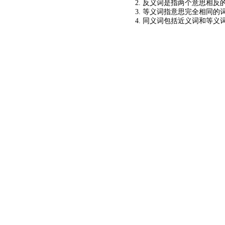
2. 反义词是指两个意思相反的
3. 等义词指意思完全相同的
4. 同义词包括近义词和等义
©2024
KM查询
关于我们