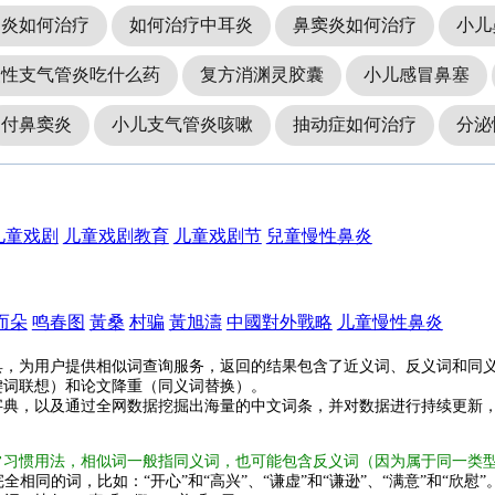
咽炎如何治疗
如何治疗中耳炎
鼻窦炎如何治疗
小儿
慢性支气管炎吃什么药
复方消渊灵胶囊
小儿感冒鼻塞
付鼻窦炎
小儿支气管炎咳嗽
抽动症如何治疗
分泌
儿童戏剧
儿童戏剧教育
儿童戏剧节
兒童慢性鼻炎
而朵
鸣春图
黃桑
村骗
黃旭濤
中國對外戰略
儿童慢性鼻炎
具，为用户提供相似词查询服务，返回的结果包含了近义词、反义词和同
键词联想）和论文降重（同义词替换）。
字典，以及通过全网数据挖掘出海量的中文词条，并对数据进行持续更新
常习惯用法，相似词一般指同义词，也可能包含反义词（因为属于同一类
全相同的词，比如：“开心”和“高兴”、“谦虚”和“谦逊”、“满意”和“欣慰”