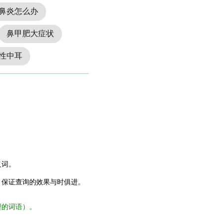
鼻炎怎么办
鼻甲肥大症状
性中耳
义词。
，保证查询的效果与时俱进。
型的词语）。
。