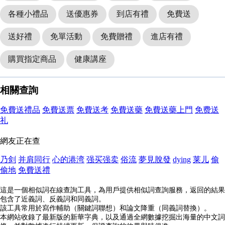
各種小禮品
送優惠券
到店有禮
免費送
送好禮
免單活動
免費贈禮
進店有禮
購買指定商品
健康講座
相關查詢
免費送禮品
免費送票
免費送考
免費送藥
免費送藥上門
免费送
礼
網友正在查
乃剑
并肩同行
心的港湾
强买强卖
俗流
夢見脫發
dying
莱儿
偷
偷地
免費送禮
這是一個相似詞在線查詢工具，為用戶提供相似詞查詢服務，返回的結果
包含了近義詞、反義詞和同義詞。
該工具常用於寫作輔助（關鍵詞聯想）和論文降重（同義詞替換）。
本網站收錄了最新版的新華字典，以及通過全網數據挖掘出海量的中文詞