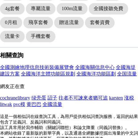
4g套餐
專屬流量
100m流量
全國接聽免費
0月租
飛享套餐
贈送流量
套餐資費
流量卡
手機套餐
相關查詢
全國測繪地理信息技術裝備展覽會
全國海關信息中心
全國海堤
建設方案
全國海洋主體功能區規劃
全國海洋功能區劃
全国流量
網友正在查
cochranelibrary
绿壳蛋
詔子
往者不可諫來者猶可追
karsten
涨税
litwak
pvc模
黄巴巴
全國流量
這是一個相似詞在線查詢工具，為用戶提供相似詞查詢服務，返回的結果
包含了近義詞、反義詞和同義詞。
該工具常用於寫作輔助（關鍵詞聯想）和論文降重（同義詞替換）。
本網站收錄了最新版的新華字典，以及通過全網數據挖掘出海量的中文詞