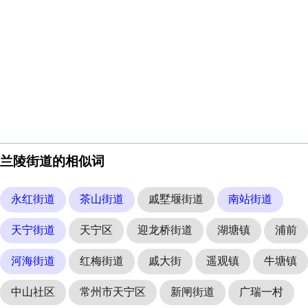
兰陵街道的相似词
永红街道
茶山街道
戚墅堰街道
南站街道
天宁街道
天宁区
迎龙桥街道
湖塘镇
浦前
河海街道
红梅街道
戚大街
遥观镇
牛塘镇
中山社区
常州市天宁区
新闸街道
广瑞一村