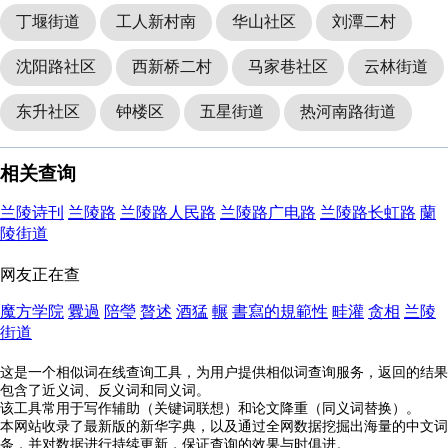
丁堰街道
工人新村南
华山社区
刘潭二村
沈阳路社区
西新桥二村
马家巷社区
云林街道
东升社区
钟楼区
五星街道
热河南路街道
相关查询
兰陵诗刊
兰陵路
兰陵路人民路
兰陵路广电路
兰陵路长虹路
蘭
陵街道
网友正在查
魔方学院
釁過
陪瑩
贅述
酒猛
輾
書寫的規範性
畦灌
贪相
兰陵
街道
这是一个相似词在线查询工具，为用户提供相似词查询服务，返回的结果
包含了近义词、反义词和同义词。
该工具常用于写作辅助（关键词联想）和论文降重（同义词替换）。
本网站收录了最新版的新华字典，以及通过全网数据挖掘出海量的中文词
条，并对数据进行持续更新，保证查询的效果与时俱进。