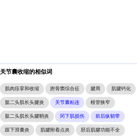
关节囊收缩的相似词
肌肉痉挛和收缩
跗骨窦综合征
腱周
肌腱钙化
肱二头肌长头腱炎
关节囊粘连
根管狭窄
肱二头肌长头腱鞘炎
冈下肌损伤
前后纵韧带
跟下滑囊炎
肌腱附着点炎
胫后肌腱功能不全