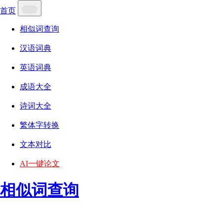
首页
相似词查询
汉语词典
英语词典
成语大全
诗词大全
繁体字转换
文本对比
AI一键论文
相似词查询