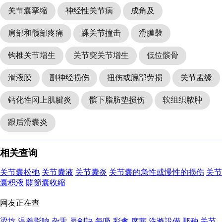
关节囊挛缩
神经性关节病
成角及
肩部和髋部疼痛
踝关节撞击
滑膜襞
钩椎关节增生
关节突关节增生
低位髌骨
滑液膜
副神经损伤
扭伤或腕部劳损
关节盂缘
钙化性冈上肌腱炎
髌下脂肪垫损伤
软组织脓肿
跟后滑囊炎
相关查询
关节囊松弛
关节囊液
关节囊炎
关节囊的急性或慢性的损伤
关节
囊积液
關節囊收縮
网友正在查
梁圪
温差影响
杂舌
辰劍訣
每吸
彩禽
席茜
洗滌設備
那种
关节