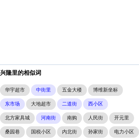
兴隆里的相似词
华宇超市
中街里
五金大楼
博维新坐标
东市场
大地超市
二道街
西小区
北方家具城
河南街
南购
人民街
开元里
桑园巷
国税小区
内北街
孙家街
电力小区