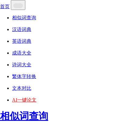
首页
相似词查询
汉语词典
英语词典
成语大全
诗词大全
繁体字转换
文本对比
AI一键论文
相似词查询