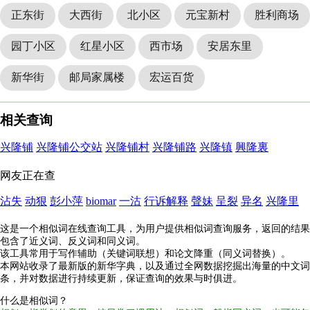
正东街
大西街
北小区
元宝新村
胜利商场
园丁小区
红星小区
西市场
安居东里
新华街
邮局家属楼
宏运百货
相关查询
兴隆铺
兴隆铺公交站
兴隆铺村
兴隆铺路
兴隆镇
興隆裏
网友正在查
沾失
动狠
彭小萍
biomar
一沽
行诉解释
聲妹
呈裂
异名
兴隆里
这是一个相似词在线查询工具，为用户提供相似词查询服务，返回的结果
包含了近义词、反义词和同义词。
该工具常用于写作辅助（关键词联想）和论文降重（同义词替换）。
本网站收录了最新版的新华字典，以及通过全网数据挖掘出海量的中文词
条，并对数据进行持续更新，保证查询的效果与时俱进。
什么是相似词？