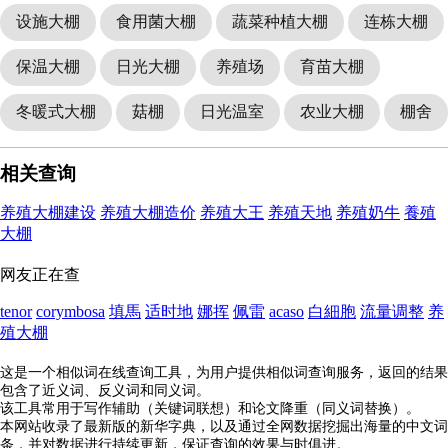
设施大棚
食用菌大棚
蔬菜种植大棚
连栋大棚
保温大棚
日光大棚
养殖场
育苗大棚
冬暖式大棚
菇棚
日光温室
农业大棚
棚舍
相关查询
养殖大棚建设
养殖大棚造价
养殖大王
养殖天地
养殖奶牛
養殖
大棚
网友正在查
tenor
corymbosa
填馬
适时地
娜挥
佩雷
acaso
白細胞
流量调整
养
殖大棚
这是一个相似词在线查询工具，为用户提供相似词查询服务，返回的结果
包含了近义词、反义词和同义词。
该工具常用于写作辅助（关键词联想）和论文降重（同义词替换）。
本网站收录了最新版的新华字典，以及通过全网数据挖掘出海量的中文词
条，并对数据进行持续更新，保证查询的效果与时俱进。