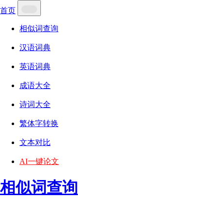
首页
相似词查询
汉语词典
英语词典
成语大全
诗词大全
繁体字转换
文本对比
AI一键论文
相似词查询