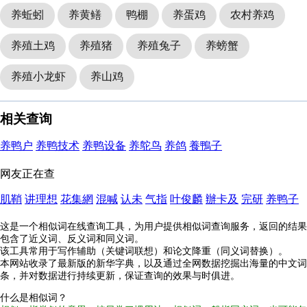
养蚯蚓
养黄鳝
鸭棚
养蛋鸡
农村养鸡
养殖土鸡
养殖猪
养殖兔子
养螃蟹
养殖小龙虾
养山鸡
相关查询
养鸭户
养鸭技术
养鸭设备
养鸵鸟
养鸽
養鴨子
网友正在查
肌鞘
讲理想
花集網
混喊
认未
气指
叶俊麟
辦卡及
完研
养鸭子
这是一个相似词在线查询工具，为用户提供相似词查询服务，返回的结果
包含了近义词、反义词和同义词。
该工具常用于写作辅助（关键词联想）和论文降重（同义词替换）。
本网站收录了最新版的新华字典，以及通过全网数据挖掘出海量的中文词
条，并对数据进行持续更新，保证查询的效果与时俱进。
什么是相似词？