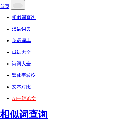
首页
相似词查询
汉语词典
英语词典
成语大全
诗词大全
繁体字转换
文本对比
AI一键论文
相似词查询