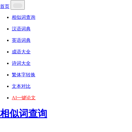
首页
相似词查询
汉语词典
英语词典
成语大全
诗词大全
繁体字转换
文本对比
AI一键论文
相似词查询