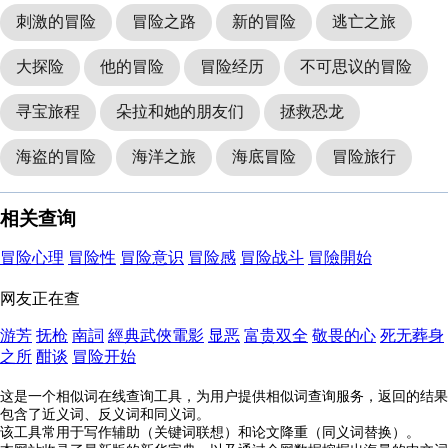
刺激的冒险
冒险之路
新的冒险
逃亡之旅
大探险
他的冒险
冒险经历
不可思议的冒险
寻宝旅程
朵拉和她的朋友们
拯救恐龙
海盗的冒险
海洋之旅
海底冒险
冒险旅行
相关查询
冒险心理
冒险性
冒险意识
冒险感
冒险战斗
冒險開始
网友正在查
游芳
抚枪
南詞
經典武俠電影
显恶
富贵双全
敬畏的心
死无葬身
之所
酣谈
冒险开始
这是一个相似词在线查询工具，为用户提供相似词查询服务，返回的结果
包含了近义词、反义词和同义词。
该工具常用于写作辅助（关键词联想）和论文降重（同义词替换）。