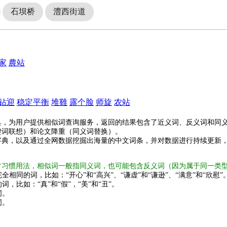
石坝桥
澧西街道
家
農站
钻迎
稳定平衡
堆雞
露个脸
师旋
农站
具，为用户提供相似词查询服务，返回的结果包含了近义词、反义词和同
键词联想）和论文降重（同义词替换）。
字典，以及通过全网数据挖掘出海量的中文词条，并对数据进行持续更新
常习惯用法，相似词一般指同义词，也可能包含反义词（因为属于同一类
全相同的词，比如：“开心”和“高兴”、“谦虚”和“谦逊”、“满意”和“欣慰”
词，比如：“真”和“假”，“美”和“丑”。
词。
词。