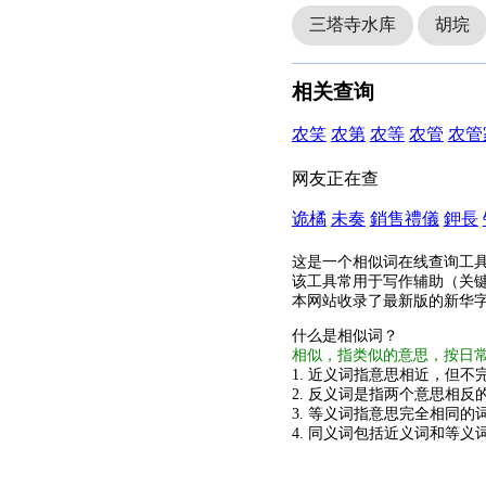
三塔寺水库
胡垸
相关查询
农笑
农第
农等
农管
农管
网友正在查
诡橘
未奏
銷售禮儀
鉀長
这是一个相似词在线查询工
该工具常用于写作辅助（关
本网站收录了最新版的新华
什么是相似词？
相似，指类似的意思，按日
1. 近义词指意思相近，但不完
2. 反义词是指两个意思相反的
3. 等义词指意思完全相同的
4. 同义词包括近义词和等义