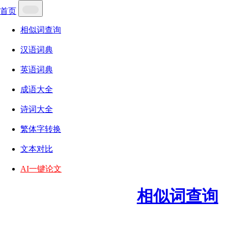
首页
相似词查询
汉语词典
英语词典
成语大全
诗词大全
繁体字转换
文本对比
AI一键论文
相似词查询