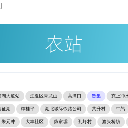
南湖大道站
江夏区青龙山
高潭口
晋集
克上冲
南征湖
谭桂平
湖北城际铁路公司
共升村
牛鸬
朱元冲
大丰社区
熊家垅
孔圩村
渡头桥镇