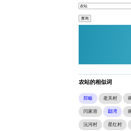
查询
农站的相似词
郑畈
老关村
闫家溶
鄢湾
沅河村
星红村