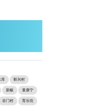
水库
靳兴村
新畈
童康宁
谷门村
育乐垸