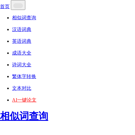
首页
相似词查询
汉语词典
英语词典
成语大全
诗词大全
繁体字转换
文本对比
AI一键论文
相似词查询