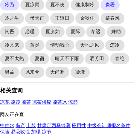
冷乃
夏凉雨
夏不炎
健康制冷
炎署
逐之生
伏天正
王道日
金秋佳
慕春风
闲吾
必暖
夏凉如
夏际
冬迟
妹助
冷又来
蒸炎
情动我心
天地之风
怎冷
夏不太热
夏宿
晴天不下雨
洒芳田
春绝
男孟
风来兮
天尚寒
凝澈
相关查询
凉花
凉茂
凉茶
凉茶供应
凉茶冰
涼節
网友正在查
中由水
岛产
上肢
甘肃定西马铃薯
应用性
中级会计师报名条件
伏险
易吸收性
加環
凉节