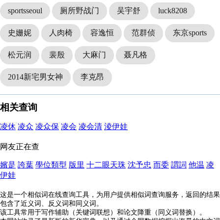
sportsseoul
厕所野战门
吴宇舒
luck8208
史姗妮
人肉椅
容逸恒
范群侦
东京sports
松元润
裴殷
大麻门
聂凡格
2014新宅男女神
李克昂
相关查询
凌休
凌众
凌众保
凌会
凌会清
淩伊娃
网友正在查
嬪是
誇葉
學位類型
版里
十二眼天珠
沈予忠
而委
謂詞
他温
凌
伊娃
这是一个相似词在线查询工具，为用户提供相似词查询服务，返回的结果
包含了近义词、反义词和同义词。
该工具常用于写作辅助（关键词联想）和论文降重（同义词替换）。