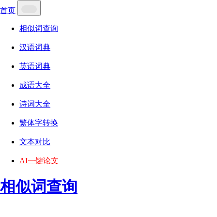
首页
相似词查询
汉语词典
英语词典
成语大全
诗词大全
繁体字转换
文本对比
AI一键论文
相似词查询