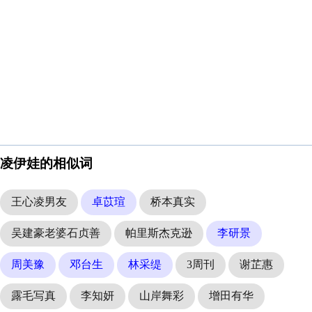
凌伊娃的相似词
王心凌男友
卓苡瑄
桥本真实
吴建豪老婆石贞善
帕里斯杰克逊
李研景
周美豫
邓台生
林采缇
3周刊
谢芷惠
露毛写真
李知妍
山岸舞彩
增田有华