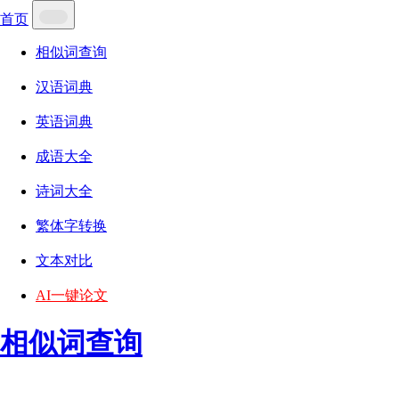
首页
相似词查询
汉语词典
英语词典
成语大全
诗词大全
繁体字转换
文本对比
AI一键论文
相似词查询