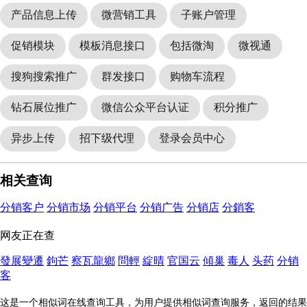
产品信息上传
微营销工具
子账户管理
促销模块
模板消息接口
包括微淘
微视通
搜狗搜索推广
群发接口
购物车流程
钻石展位推广
微信公众平台认证
积分推广
异步上传
招下级代理
登录会员中心
相关查询
分销客户
分销市场
分销平台
分销广告
分销店
分銷客
网友正在查
發展變遷
鉤芒
察瓦龍鄉
問輕
綻晴
官国云
傾巢
毒人
头药
分销
客
这是一个相似词在线查询工具，为用户提供相似词查询服务，返回的结果